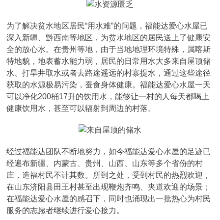
为了解决贫水地区居民“用水难”的问题，福能达爱心水屋已
深入新疆、黔西南等地区，为贫水地区的居民送上了健康安
全的放心水。在贵州等地，由于当地地理环境特殊，属喀斯
特地貌，地表蓄水能力弱，居民的日常用水大多来自屋顶储
水、打旱井取水或者去路途遥远的村寨提水，通过这些途径
获取的水源极易污染，蚕食身体健康。福能达爱心水屋一天
可以净化200桶17升的饮用水，能够让一村的人每天都喝上
健康饮用水，甚至可以辐射到周边的村落。
经过福能达团队不断地努力，如今福能达爱心水屋的足迹已
经遍布新疆、内蒙古、贵州、山西、山东等多个省份的村
庄，造福村民不计其数。所到之处，受到村民的热烈欢迎，
在山东济阳县田王村甚至出现鞭炮齐鸣、夹道欢迎的场景；
在福能达爱心水屋的感召下，同时也涌现出一批热心为村民
服务的志愿者继续进行爱心接力。