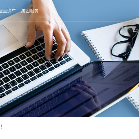
盟直通车
集团服务
暴！