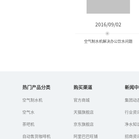
2016/09/02
空气制水机解决办公饮水问题
空气制水机解决办公饮水问
题
热门产品分类
购买渠道
新闻中
空气制水机
官方商城
集团动
办公室里的饮水问题通常
是用饮水机来解决，于是
空气水
天猫旗舰店
我们会看到一罐又一罐的
行业资
饮用水被扛了进来。有一
个一劳永逸的解决办法，
茶吧机
京东旗舰店
净水知
那就是把无...
自动售货咖啡机
阿里巴巴旺铺
招商资