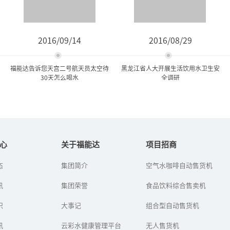
2016/09/14
2016/08/29
福能达告诉您天宫二号航天员太空待
黑龙江省人大开展生活饮用水卫生安
30天怎么喝水
全调研
福能达告诉您天宫二号航天
黑龙江省人大开展生活饮用
员太空待30天怎么...
水卫生安全调研
心
关于福能达
项目招商
态
集团简介
空气水咖啡自动售货机
2016年又将是中国航天事
目前,饮水水源受污染的情
业的一个繁忙之年，包括
形日益严重,供水设施,污染
讯
长征七号/五号火箭首发、
集团荣誉
水源中的无机物、有机物
食品饮料综合售卖机
天宫二号空间实验室发
以及微生物等严重地威胁
射、神舟十一号飞船上发
着人们的健康。...
识
大事记
组合型自动售货机
射、天...
讯
云彩水健康管理平台
无人售货机