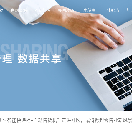
据
官网商城
招商加盟
集团动态
水健康
体验点
加
讯
>
智能快递柜+自动售货机”走进社区，或将掀起零售业新风