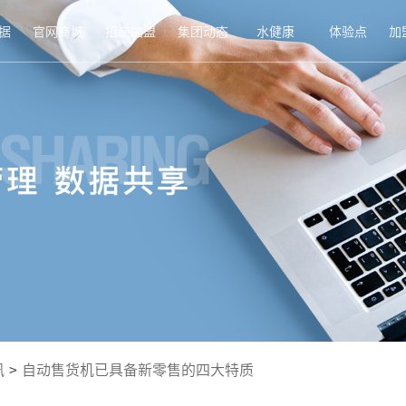
据
官网商城
招商加盟
集团动态
水健康
体验点
加
讯
>
自动售货机已具备新零售的四大特质