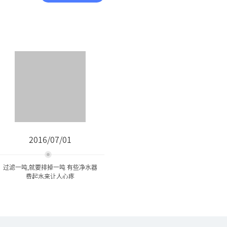
2016/07/01
过滤一吨,就要排掉一吨 有些净水器
费起水来让人心疼
过滤一吨,就要排掉一吨 有些
净水器费起水来...