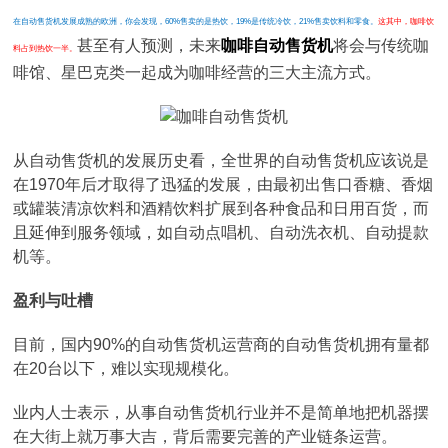
在自动售货机发展成熟的欧洲，你会发现，60%售卖的是热饮，19%是传统冷饮，21%售卖饮料和零食。
这其中，咖啡饮
甚至有人预测，未来
咖啡自动售货机
将会与传统咖
料占到热饮一半。
啡馆、星巴克类一起成为咖啡经营的三大主流方式。
从自动售货机的发展历史看，全世界的自动售货机应该说是
在1970年后才取得了迅猛的发展，由最初出售口香糖、香烟
或罐装清凉饮料和酒精饮料扩展到各种食品和日用百货，而
且延伸到服务领域，如自动点唱机、自动洗衣机、自动提款
机等。
盈利与吐槽
目前，国内90%的自动售货机运营商的自动售货机拥有量都
在20台以下，难以实现规模化。
业内人士表示，从事自动售货机行业并不是简单地把机器摆
在大街上就万事大吉，背后需要完善的产业链条运营。