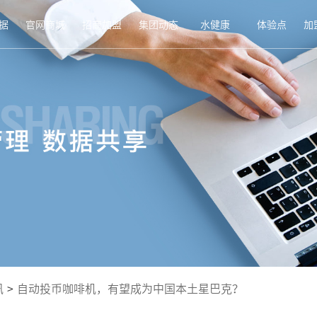
据
官网商城
招商加盟
集团动态
水健康
体验点
加
讯
>
自动投币咖啡机，有望成为中国本土星巴克？