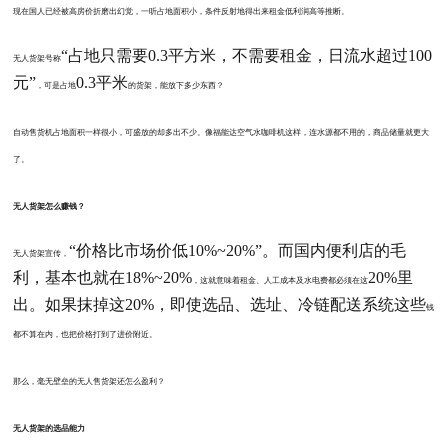
现在国人已经被高房价折磨出幻觉，一听
占
地面积小，条件反射地得出来租金低利润高等推断。
“占地只需要0.3平方米，不需要租金，日流水超过100
无人货架号称
元”
0.3平米
，可是占地
的货架
，能放下多少东西？
自动售货机占地面积一样很小，可盛放的却多出不少。像福能达空气水咖啡机这样，连水源都不用的，商品储量就更大
了。
无人货架
怎么赚钱？
“价格比市场价低10%~20%”。而国内便利店的毛
无人货架宣传，
利，基本也就在18%~20%
20%里
，这就
意味着
租金
、人工成本及水电费都必须在这
出。如果抹掉这20%，即使选品、选址、冷链配送系统这些
钱
都不算在内
，也把价格打到了进价附近。
那么，
毫无壁垒的无人售货架
还
怎么
盈利？
无人货架的选品能力