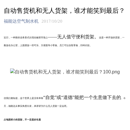
自动售货机和无人货架，谁才能笑到最后？
福能达空气制水机
2017/10/20
——无人值守便利货架。
近日
，一种新的业务形式出现在融资市场上
这
是一种开放的货架，
一
般放在办公室，
上面摆放一些可乐、方便面等小零食。员工可以自取零食，
扫码付款
。
“自觉”或“道德”能把一个生意做下去的
但我们都知道，
这个世界上是没有单靠
。今
天，福能达从事实角度出发，来讲讲
为什么无人货架一定会死。
占地面积小的
货架
，不一定是好生意