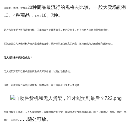
20种商品最流行的规格去比较。一般大卖场能有
选零食、酒水、饮料等
13、4种商品，
16、7种。
多
的有
无人售货架呢？还
只
是溜溜梅、卫龙辣条等等普通商品，利润空间
小，也不符合人们健康养生的理念
。
而福能达空气水咖啡机产出的是现磨的咖啡、果汁等附加值更高的产品，更符合现代人的观念和选择倾向。
无人货架未来的路怎么走？
无人货架其实早
已有成型的商业模式可以借鉴，就是
自动售货机。
没错，
即便是
以日本的技术能力、消费水平，也只能催生出来无人售货机。
从使用场景上来看，无人货架很局限，只能摆放在办公室，而福能达空气水咖啡机就不同了，地铁站、机场、学校、办
……随处可放。
公区、电影院