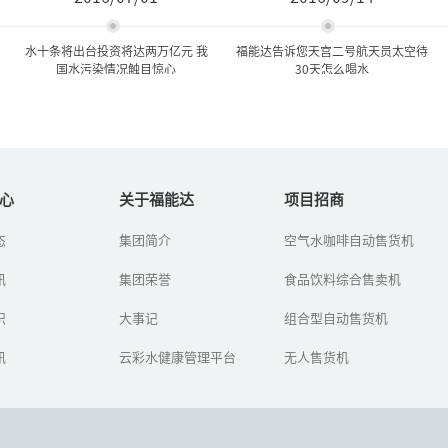
水十条将出台投资将达两万亿元 我
福能达告诉您天宫二号航天员太空待
国水污染情况触目惊心
30天怎么喝水
水十条将出台投资将达两万
福能达告诉您天宫二号航天
亿元 我国水污染情...
员太空待30天怎么...
心
关于福能达
项目招商
态
集团简介
空气水咖啡自动售货机
水十条”的《水污染防治
2016年又将是中国航天事
行动计划》已经在年前获
业的一个繁忙之年，包括
讯
得国务院常委会通过，有
集团荣誉
长征七号/五号火箭首发、
食品饮料综合售卖机
望在下月出台。
天宫二号空间实验室发
射、神舟十一号飞船上发
识
大事记
组合型自动售货机
射、天...
讯
云彩水健康管理平台
无人售货机