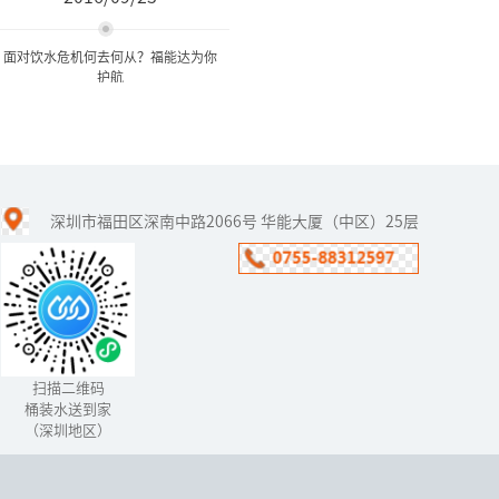
面对饮水危机何去何从？福能达为你
护航
面对饮水危机何去何从？福
能达为你护航
深圳市福田区深南中路2066号 华能大厦（中区）25层
面对严峻的水环境状况，
经历了数次城市自来水污
染事件,于是有部分人用上
了桶装水，但是桶装水就
真的干净吗？中国人在食
品危机尚...
扫描二维码
桶装水送到家
（深圳地区）