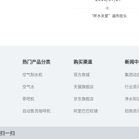
“杯水关爱”遍布街头
“杯水关爱”遍布街头
热门产品分类
购买渠道
新闻中
高温来袭，奉化日报社日
空气制水机
官方商城
集团动
前再次启动“杯水关
爱”大型公益活动，１６
空气水
天猫旗舰店
行业资
５户商家和市民加入队
伍，设置爱心饮水点，配
茶吧机
京东旗舰店
上去暑解渴中药或...
净水知
自动售货咖啡机
阿里巴巴旺铺
招商资
扫一扫