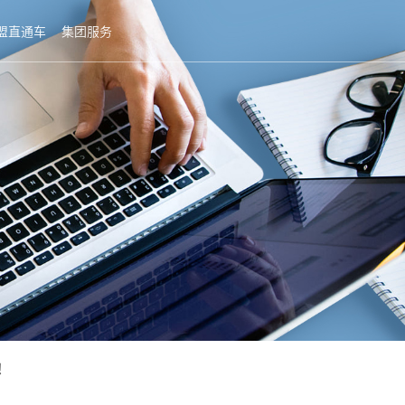
盟直通车
集团服务
！