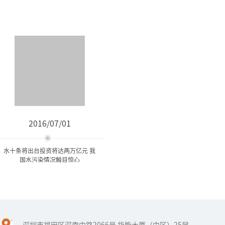
2016/07/01
水十条将出台投资将达两万亿元 我
国水污染情况触目惊心
水十条将出台投资将达两万
亿元 我国水污染情...
深圳市福田区深南中路2066号 华能大厦（中区）25层