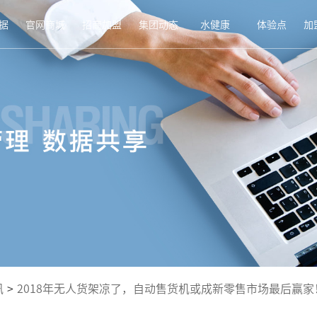
据
官网商城
招商加盟
集团动态
水健康
体验点
加
讯
>
2018年无人货架凉了，自动售货机或成新零售市场最后赢家