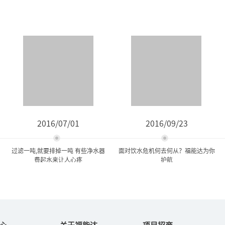
2016/07/01
2016/09/23
过滤一吨,就要排掉一吨 有些净水器
面对饮水危机何去何从？福能达为你
费起水来让人心疼
护航
过滤一吨,就要排掉一吨 有些
面对饮水危机何去何从？福
净水器费起水来...
能达为你护航
心
关于福能达
项目招商