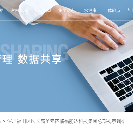
据
官网商城
招商加盟
集团动态
水健康
体验点
加
态
>
深圳福田区区长高圣元莅临福能达科技集团总部视察调研！