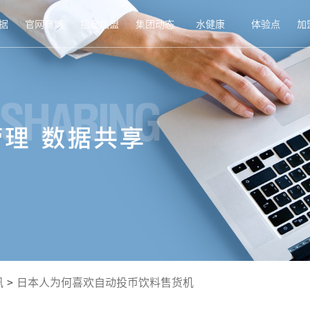
据
官网商城
招商加盟
集团动态
水健康
体验点
加
讯
>
日本人为何喜欢自动投币饮料售货机