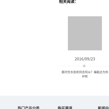
相关阅读：
2016/09/23
面对饮水危机何去何从？福能达为你
护航
面对饮水危机何去何从？福
能达为你护航
热门产品分类
购买渠道
新闻中