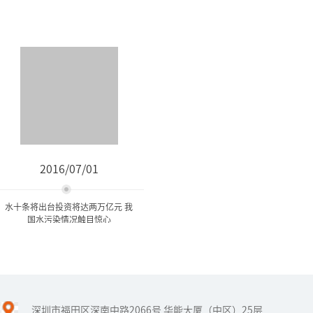
2016/07/01
水十条将出台投资将达两万亿元 我
国水污染情况触目惊心
水十条将出台投资将达两万
亿元 我国水污染情...
深圳市福田区深南中路2066号 华能大厦（中区）25层