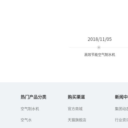
2018/11/05
高效节能空气制水机
高效节能空气制水机
热门产品分类
购买渠道
新闻中
由于水污染问题的恶化，
空气制水机
官方商城
集团动
普通老百姓对清洁饮用水
的渴望更显迫切，毫无疑
空气水
天猫旗舰店
行业资
问，这高效节能空气制水
机的诞生，能彻底解决健