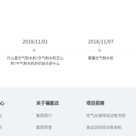
2018/11/01
2018/11/07
什么是空气制水机?空气制水机怎么
雾霾空气制水机
样?空气制水机的优缺点是什么
什么是空气制水机?空气制水
雾霾空气制水机
机怎么样?空气制...
心
关于福能达
项目招商
空气制水机无需水源，空
态
集团简介
空气水咖啡自动售货机
空气制水机怎么样?真有那
气制水，让很多人好奇：
么好吗？人们对新兴事物
现在雾霾这么严重，制出
讯
总是容易抱怀疑态度，对
集团荣誉
食品饮料综合售卖机
来的水干净吗，空气水能
于空气制水机来说也不例
喝吗？