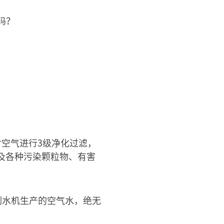
吗？
对空气进行3级净化过滤，
发及各种污染颗粒物、有害
制水机生产的空气水，绝无
。