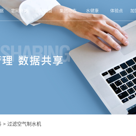
据
官网商城
招商加盟
集团动态
水健康
体验点
加
科
>
过滤空气制水机