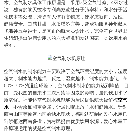
术。空气制水具体工作原理是：采用3级空气过滤、4级水过
滤（独有的航天技术专利高效改性分子筛率料）和水分子活
化技术等处理，清除对人体有害物质，使水质新鲜、活性、
健康安全、口感甘甜，水质堪称完美，曾成功服务神州载人
飞船神五至神十，是真正的航天员饮用水，完全符合世界卫
生组织提出健康饮用水的六大标准和发达国家一类饮用水的
标准。
空气制水的制水能力主要取决于空气环境湿度的大小，湿度
越大，制水能力越强；反之，湿度越小，制水能力越低。在
60%-70%的湿度环境下，空气制水制水的能力达到峰值。目
前，受我国的自来水二次污染等因素的影响，居民饮用水水
质堪忧。福能达空气制水机能够为居民提供航天级鲜榨
空气
水
，不含余氯和重金属，让居民喝上放心水和健康水。针对
西南山区等偏远地区的缺水现状，福能达研制的爱心水屋已
陆续抵达西南多省，为村民提供优质饮用水源，爱心水屋工
作原理运用的就是空气制水原理。