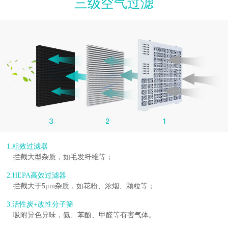
三级空气过滤
1.粗效过滤器
拦截大型杂质，如毛发纤维等；
2.HEPA高效过滤器
拦截大于5μm杂质，如花粉、浓烟、颗粒等；
3.活性炭+改性分子筛
吸附异色异味，氨、苯酚、甲醛等有害气体。