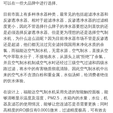
可以在一些大品牌中进行选择。
目前市面上有多种净水器种类，最常见的包括超滤净水器和
反渗透净水器。相对于超滤净水器，反渗透净水器的过滤精
度更小，因此不管选择什么牌子的净水器要想达到直饮的还
是必须选择反渗透净水器。但是更为理想的还是选择空气制
水机，为什么这么说呢？因为目前净水器市场不管是反渗透
还是超滤，他们都无法过完全滤掉我国用来净化水质的余
氯，而福能达空气制水机，无需水源，空气制水，直接从空
气中萃取水分子，不接地表水，从源头上就“拒绝”了余氯，
并且空气制水机制成空气水时还经过三级空气过滤和四级水
路过滤，将水中的有害物质彻底清除。因此空气制水机中出
来的空气水不含漂白粉和重金属，水似汤鲜，给消费者绝佳
的饮水体验。
在设计上，福能达空气制水机采用先进的智能触控面板，能
够清晰显示温度及湿度，PM2.5，水箱内的水量，水位，机
器及滤芯的使用情况，能够让您连滤芯是否需要更换；同时
高精度的RO膜仅有0.0001微米，过滤精度极高，可有效去