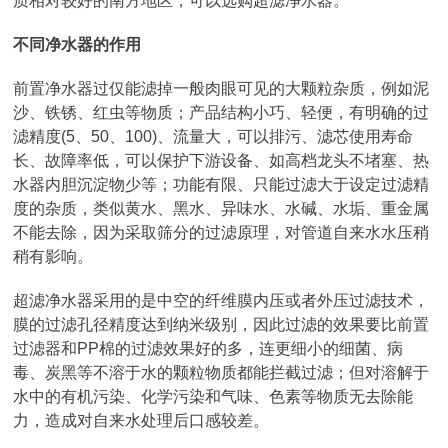
质相对较好的南方地区，可以选购超滤净水器。
不同净水器的作用
前置净水器过仅能滤掉一般肉眼可见的大颗粒杂质，例如泥
沙、铁锈、红虫等物质；产品结构小巧、轻便，有明确的过
滤精度(5、50、100)、流量大，可以排污、滤芯使用寿命
长、故障率低，可以保护下游设备、如高档龙头不堵塞、热
水器内胆沉淀物少等；功能有限、只能过滤大于设定过滤精
度的杂质，类似黄水、黑水、异味水、水碱、水垢、重金属
不能去除，因为采取筛分的过滤原理，对管道自来水水压稍
稍有影响。
超滤净水器采用的是中空的纤维膜内压或者外压过滤技术，
膜的过滤孔径精度达到纳米级别，因此过滤的效果要比前置
过滤器和PP棉的过滤效果好的多，连更细小的细菌、病
毒、炭黑等不溶于水的颗粒物质都能拦截过滤；但对溶解于
水中的有机污染、化学污染和气味、色素等物质无去除能
力，造成对自来水处理后口感较差。