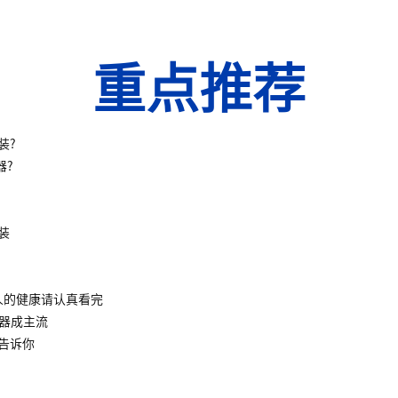
重点推荐
装?
器?
装
人的健康请认真看完
水器成主流
告诉你