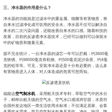
三、净水器的作用是什么？
净水器的功能就是过滤水中的重金属、细菌等有害物质，将
自来水过滤净化成可饮用的安全水。净水器不仅可以解决自
来水的二次污染问题，还能改善自来水的口感。随着科技的
发展，目前的反渗透净水器技术，已经可以做到可以保留水
中的矿物质和微量元素。
据不完全统计，一台净水器的滤芯一年可以拦截：约3600毫
克铁锈、约98000毫克有机物、约500毫克泥沙杂质、约4毫
克的铅等等。可见，安装净水器还是十分有必要的，这么多
有害物质进入人体，对人体造成的危害可想而知。
福能达
空气制水机
，采用航天技术专利，萃取空气中的水分
子，鲜榨出航天级的空气水。空气水口感清冽甘甜，水质符
合国外发达地区一类生活饮用水标准；不仅满足居家、会客
多重饮水需求，而且空气制水机兼具直饮，净化，除湿，降