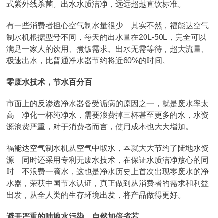
式紫外线杀菌。出水水质洁净，远远超越直饮标准。
有一些消费者担心空气制水量很少，其实不然，福能达空气
制水机根据型号不同，每天的出水量在20L-50L，完全可以
满足一家人的饮用、煮饭需求。出水无需等待，超大流量、
极速出水，比普通净水器节约将近60%的时间。
零废水技术，节水百分百
市面上的反渗透净水器备受诟病的原因之一，就是废水率太
高，净化一杯纯净水，需要浪费掉三杯甚至更多的水，水资
源浪费严重，对于消费者而言，使用成本也大大增加。
福能达空气制水机从空气中取水，本就大大节约了陆地水资
源，同时还采用专利无废水技术，在保证水质洁净放心的同
时，不浪费一滴水，这也是净水历史上首次出现零废水的净
水器，荣获中国节水认证，真正做到从消费者的需求和利益
出发，从全人类的生存环境出发，将产品做得更好。
避开严重的陆地水污染，自然加倍省芯