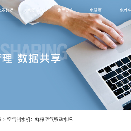
水质数据
官网商城
集团动态
水健康
水养
识
>
空气制水机：鲜榨空气移动水吧