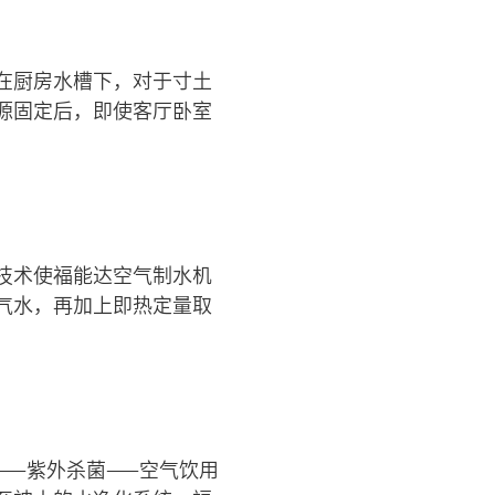
在厨房水槽下，对于寸土
源固定后，即使客厅卧室
技术使福能达空气制水机
气水，再加上即热定量取
——紫外杀菌——空气饮用