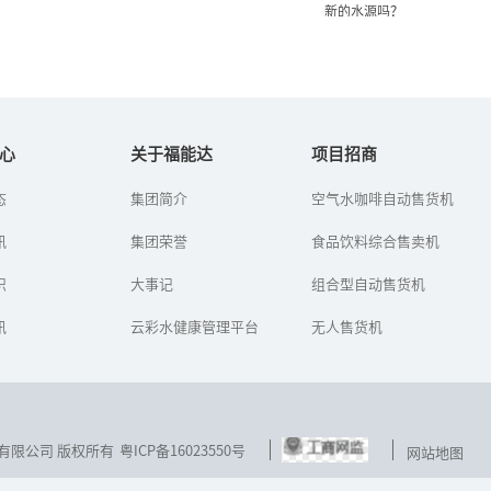
新的水源吗？
净水器滤芯什么时候需要更
仙人掌能吸取空气水分，人
换
类能创造新的水源吗...
心
关于福能达
项目招商
态
集团简介
空气水咖啡自动售货机
随着水污染的加剧，净水
看到草帽飞跑，人们想到
器现在已经进入了许多普
制作车轮；看到蜻蜓和小
讯
通家庭当中。很多家庭中
集团荣誉
鸟展翅高飞，人们发明了
食品饮料综合售卖机
的饮用水得以净化，但是
飞机；只要密切观察大自
现在却出现了一个这样的
然的各种生物现象，就能
识
大事记
组合型自动售货机
问题，有很...
找到丰富的...
讯
云彩水健康管理平台
无人售货机
技发展有限公司 版权所有
粤ICP备16023550号
网站地图