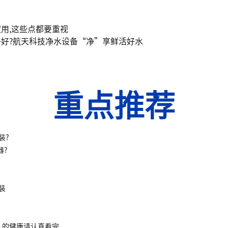
用,这些点都要重视
好?航天科技净水设备“净”享鲜活好水
重点推荐
装?
器?
装
人的健康请认真看完