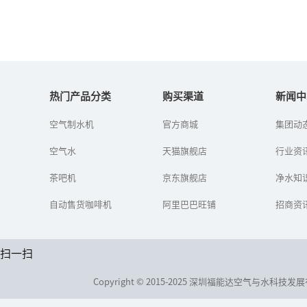
净水器原理到底是什么？
热门产品分类
购买渠道
新闻中
随着人们对健康的重视，
空气制水机
官方商城
集团动
饮用水的质量开始被人们
关注，各种净水器渐渐进
空气水
天猫旗舰店
行业资
入人们的家中。那么，净
水器原理到底是什么？真
茶吧机
京东旗舰店
能达到净水...
净水知
自动售货咖啡机
阿里巴巴旺铺
招商资
扫一扫
Copyright © 2015-2025 深圳福能达空气与水科