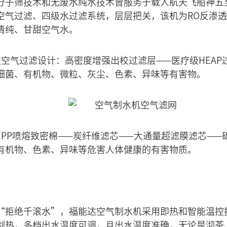
分子筛技术和无废水纯水技术曾服务于载人航天飞船神五
空气过滤、四级水过滤系统，层层把关，该机为RO反渗
清纯、甘甜空气水。
级空气过滤设计：高密度增强出校过滤层——医疗级HEAP
细菌、有机物、微粒、灰尘、色素、异味等有害物。
：PP喷熔致密棉——炭纤维滤芯——大通量超滤膜滤芯——
有机物、色素、异味等危害人体健康的有害物质。
“拒绝千滚水”，福能达空气制水机采用即热和智能温控
制热，多档出水温度可调，且出水温度准确，无论是沏茶