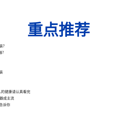
重点推荐
装?
器?
装
人的健康请认真看完
水器成主流
告诉你