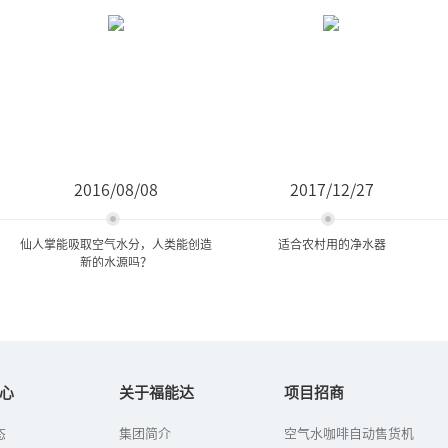
2016/08/08
2017/12/27
仙人掌能吸取空气水分，人类能创造
适合农村用的净水器
新的水源吗？
仙人掌能吸取空气水分，人
适合农村用的净水器
类能创造新的水源吗...
心
关于福能达
项目招商
农村有必要安装净水器
态
集团简介
空气水咖啡自动售货机
看到草帽飞跑，人们想到
吗？什么样的净水器适合