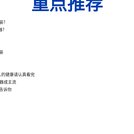
重点推荐
装?
器?
装
人的健康请认真看完
水器成主流
告诉你