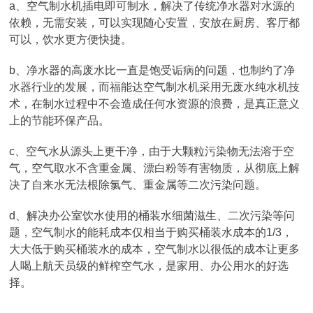
a、空气制水机插电即可制水，解决了传统净水器对水源的
依赖，无需安装，可以实现随心安置，安放在厨房、客厅都
可以，饮水更方便快捷。
b、净水器的高废水比一直是饱受诟病的问题，也制约了净
水器行业的发展，而福能达空气制水机采用无废水纯水机技
术，在制水过程中不会造成任何水资源的浪费，是真正意义
上的节能环保产品。
c、空气水从源头上更干净，由于大颗粒污染物无法溶于空
气，空气取水不含重金属、漂白粉等有害物质，从彻底上解
决了自来水无法根除氯气、重金属等二次污染问题。
d、解决办公室饮水使用的桶装水细菌滋生、二次污染等问
题，空气制水的能耗成本仅相当于购买桶装水成本的1/3，
大大低于购买桶装水的成本，空气制水以很低的成本让更多
人喝上航天员级的鲜榨空气水，是家用、办公用水的好选
择。