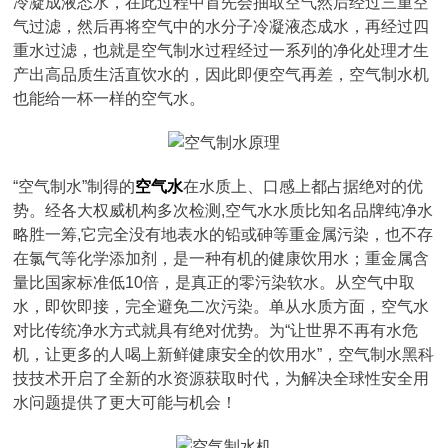
冷凝成液态水，在此过程中首先会抽取空气然后经过三重空
气过滤，然后再将空气中的水分子冷凝液态成水，再经过四
重水过滤，也就是空气制水过程经过一系列的净化处理才生
产出高品质生活直饮水的，因此即便空气再差，空气制水机
也能给一杯一样的空气水。
“空气制水”制得的
空气水
在水质上、口感上都占据绝对的优
势。经各大权威机构多次检测,空气水水质比知名品牌纯净水
略胜一筹,它完全没有地表水的铅或砷等重金属污染，也不存
在氯气等化学添加剂，是一种有机的健康饮用水；重金属含
量比国家标准低10倍，是真正的零污染软水。从空气中取
水，即饮即接，完全避免二次污染。单从水质方面，空气水
对比传统净水方式就具有绝对优势。为“让世界不再有水危
机，让更多的人喝上新鲜健康安全的饮用水”，空气制水黑科
技技术开启了全新的水资源获取时代，为解决全球性安全用
水问题提供了更大可能与机会！