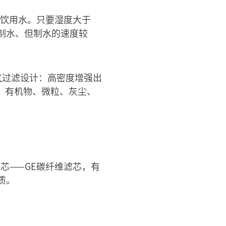
气饮用水。只要湿度大于
制水、但制水的速度较
气过滤设计：高密度增强出
菌、有机物、微粒、灰尘、
芯——GE碳纤维滤芯，有
质。