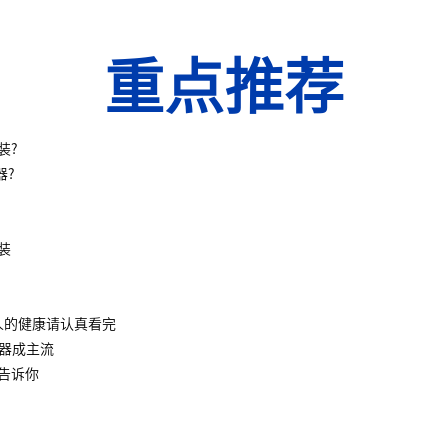
重点推荐
装?
器?
装
人的健康请认真看完
水器成主流
告诉你