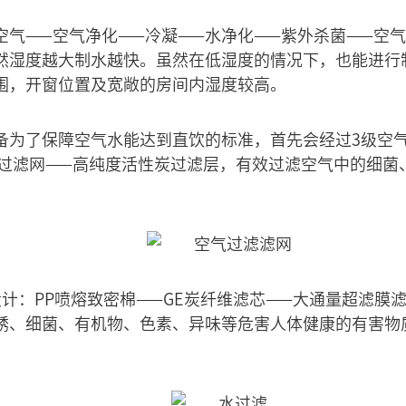
空气——空气净化——冷凝——水净化——紫外杀菌——空
当然湿度越大制水越快。虽然在低湿度的情况下，也能进行
围，开窗位置及宽敞的房间内湿度较高。
备为了保障空气水能达到直饮的标准，首先会经过3级空
AP过滤网——高纯度活性炭过滤层，有效过滤空气中的细
计：PP喷熔致密棉——GE炭纤维滤芯——大通量超滤膜滤
锈、细菌、有机物、色素、异味等危害人体健康的有害物