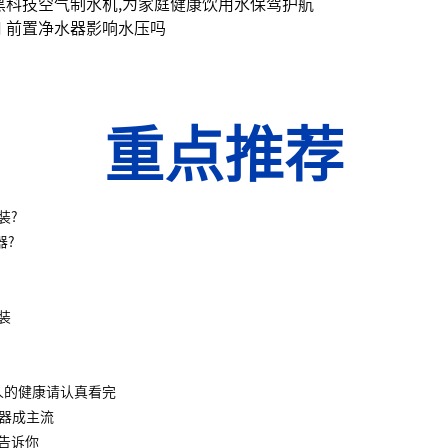
黑科技空气制水机,为家庭健康饮用水保驾护航
 前置净水器影响水压吗
重点推荐
装?
器?
装
人的健康请认真看完
水器成主流
告诉你