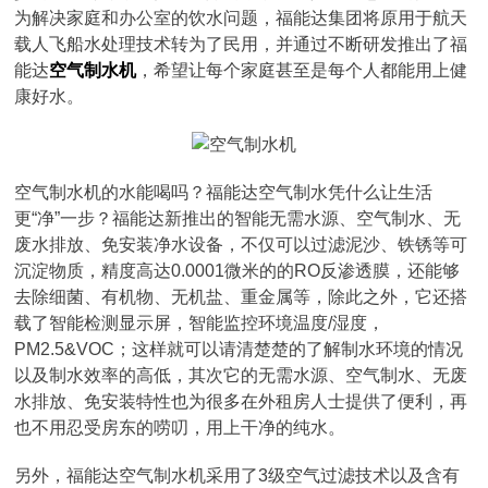
为解决家庭和办公室的饮水问题，福能达集团将原用于航天
载人飞船水处理技术转为了民用，并通过不断研发推出了福
能达
空气制水机
，希望让每个家庭甚至是每个人都能用上健
康好水。
空气制水机的水能喝吗？福能达空气制水凭什么让生活
更“净”一步？福能达新推出的智能无需水源、空气制水、无
废水排放、免安装净水设备，不仅可以过滤泥沙、铁锈等可
沉淀物质，精度高达0.0001微米的的RO反渗透膜，还能够
去除细菌、有机物、无机盐、重金属等，除此之外，它还搭
载了智能检测显示屏，智能监控环境温度/湿度，
PM2.5&VOC；这样就可以请清楚楚的了解制水环境的情况
以及制水效率的高低，其次它的无需水源、空气制水、无废
水排放、免安装特性也为很多在外租房人士提供了便利，再
也不用忍受房东的唠叨，用上干净的纯水。
另外，福能达空气制水机采用了3级空气过滤技术以及含有