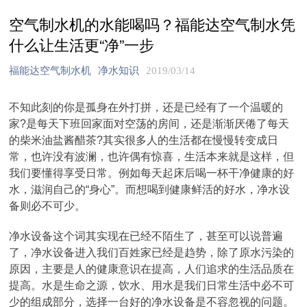
空气制水机的水能喝吗？福能达空气制水凭
什么让生活更“净”一步
福能达空气制水机
净水知识
2019/03/14
不知此刻的你是孤身在外打拼，还是已经有了一个温暖的
家?是每天下班回家面对空荡的房间，还是渐渐厌倦了每天
的柴米油盐酱醋茶?其实很多人的生活都在慢慢转变成日
常，也许没有波澜，也许偶有惊喜，生活本来就是这样，但
我们要懂得享受日常。例如每天起床后喝一杯干净健康的好
水，滋润自己的“身心”。而想喝到健康鲜活的好水，净水设
备则必不可少。
净水设备这个词其实现在已经不陌生了，甚至可以说普遍
了，净水设备进入我们百姓家已经是趋势，除了原水污染的
原因，主要是人的健康意识在提高，人们追求的生活品质在
提高。水是生命之源，饮水、用水是我们日常生活中必不可
少的组成部分，选择一台好的净水设备是不容忽视的问题。