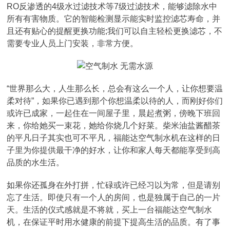
RO反渗透的4级水过滤技术等7级过滤技术，能够滤除水中
所有有害物质。它的智能检测显示能实时监控滤芯寿命，并
且还有贴心的提醒更换功能;我们可以自主轻松更换滤芯，不
需要专业人员上门安装，非常方便。
“世界那么大，人生那么长，总会有这么一个人，让你想要温
柔对待”，如果你已遇到那个你想温柔以待的人，而刚好你们
或许已成家，一起住在一间屋子里，晨起煮粥，傍晚下班回
来，你给她买一束花，她给你烧几个好菜。柴米油盐酱醋茶
的平凡日子其实也可不平凡，福能达空气制水机在这样的日
子里为你提供最干净的好水，让你和家人每天都能享受到高
品质的水生活。
如果你还孤身在外打拼，忙碌或许已经习以为常，但是请别
忘了生活。即使只有一个人的房间，也是独属于自己的一片
天。生活的仪式感就是不将就，买上一台福能达空气制水
机，在保证平时用水健康的前提下提高生活的品质。有了事