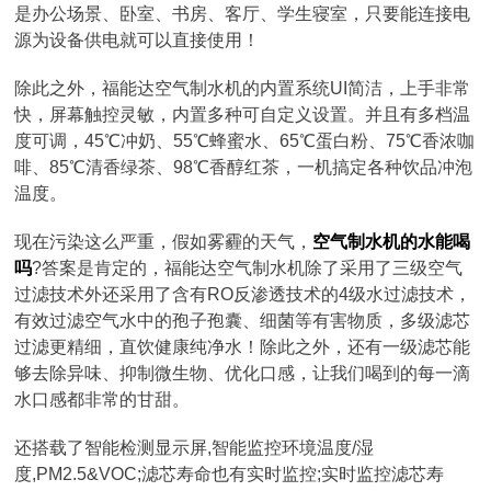
是办公场景、卧室、书房、客厅、学生寝室，只要能连接电
源为设备供电就可以直接使用！
除此之外，福能达空气制水机的内置系统UI简洁，上手非常
快，屏幕触控灵敏，内置多种可自定义设置。并且有多档温
度可调，45℃冲奶、55℃蜂蜜水、65℃蛋白粉、75℃香浓咖
啡、85℃清香绿茶、98℃香醇红茶，一机搞定各种饮品冲泡
温度。
现在污染这么严重，假如雾霾的天气，
空气制水机的水能喝
吗
?答案是肯定的，福能达空气制水机除了采用了三级空气
过滤技术外还采用了含有RO反渗透技术的4级水过滤技术，
有效过滤空气水中的孢子孢囊、细菌等有害物质，多级滤芯
过滤更精细，直饮健康纯净水！除此之外，还有一级滤芯能
够去除异味、抑制微生物、优化口感，让我们喝到的每一滴
水口感都非常的甘甜。
还搭载了智能检测显示屏,智能监控环境温度/湿
度,PM2.5&VOC;滤芯寿命也有实时监控;实时监控滤芯寿