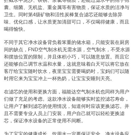
拦截水中泥沙、铁锈、余氯等物质，还能过滤水中的孢子孢
囊、细菌、无机盐、重金属等有害物质，保证水质的洁净与
卫生。同时第4级矿物和活性炭棒复合滤芯还能够去除异
味、优化口感，让水质更加清甜可口，不仅喝得健康，而且
喝得愉快。
不同于其它净水设备背负着笨重的储水箱，只能安装在厨房
间的缺点，FND空气制水机无需水源，空气制水，不受水源
和摆放位置的限制，并且体积小巧，可以随意放置。而且它
还能够自己调节水温和水量，这就意味着白天可以将它放在
客厅给宝宝随时饮水，夜里宝宝需要喝奶时，宝妈们可以随
时用它来为宝宝冲上一杯热奶，让宝宝安睡到天亮。
在滤芯的使用和更换方面，福能达空气制水机也同样为用户
们做了充足的考虑。这款净水设备能够实时监控滤芯寿命，
让用户了解到滤芯的使用情况，知道何时应该更换滤芯。并
且不需要专业人员上门安装，用户自己就可以轻松更换滤
芯，保证净水设备的正常使用不间断。
为了宝宝的健康成长，饮用水一定要保证安全，净水设备应