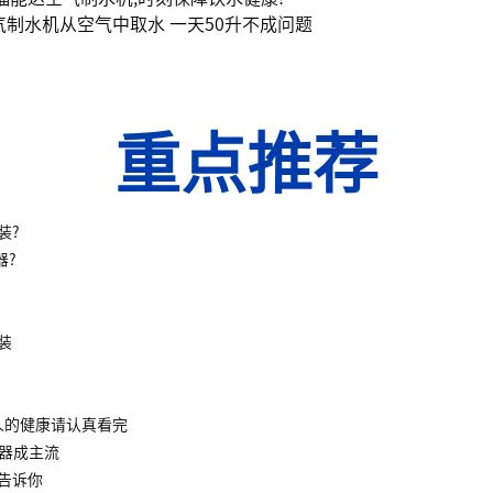
气制水机从空气中取水 一天50升不成问题
重点推荐
装?
器?
装
人的健康请认真看完
水器成主流
告诉你