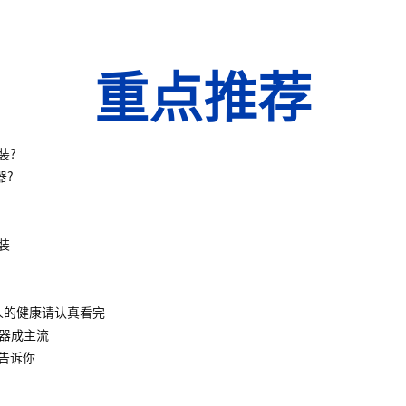
重点推荐
装?
器?
装
人的健康请认真看完
水器成主流
告诉你