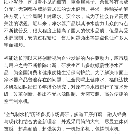
细小泥沙、肉眼看不见的细菌、重金属离子、余氯等有害成
分无时无刻都在威胁着居民的饮水健康。寻求一种稳妥的解
决方案，让全民喝上健康水、安全水，成为了社会各界高度
关注的话题。近年来，净水器产品以其净水能力出众的特点
不断被普及，很大程度上提高了国人的饮水品质，但是其受
水源限制，安装过程繁琐，售后问题频出等缺点也让许多人
望而却步。
福能达长期以来将创新视为企业发展的内在驱动力，应市场
与用户之需不断推陈出新，研发生产出多款颠覆性净水产
品，为全国消费者健康便捷生活保驾护航。为了解决市面上
净水器产品普遍存在的问题，让全民喝上健康水。福能达技
术研发团队经过多年潜心研究，对原有净水器进行了技术升
级，改革创新。推出不受水源限制、无需安装、高效便捷的
空气制水机。
“空气制水机”历经多项市场调研，多道工序打磨，融入经典
与现代相结合的全新理念，外观采用简约大气，尽显立体科
技感。超高颜值，超强实力，一机抵多机，包揽制水机、