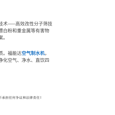
技术——高效改性分子筛技
漂白粉和重金属等有害物
案。
质。福能达
空气制水机
，
净化空气、净水、直饮四