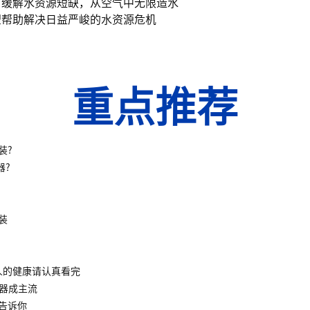
：缓解水资源短缺，从空气中无限造水
望帮助解决日益严峻的水资源危机
重点推荐
装?
器?
装
人的健康请认真看完
水器成主流
告诉你