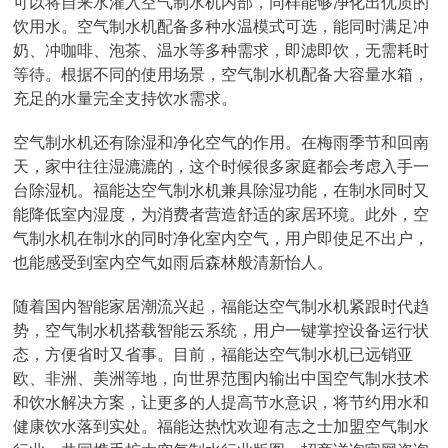
可以将自来水灌入空气制水机内部，同样能够净化出优质的
饮用水。空气制水机配备多种水温模式可选，能同时满足冲
奶、冲咖啡、泡茶、温水等多种需求，即滤即饮，无需耗时
等待。根据不同的使用场景，空气制水机配备大容量水箱，
充足的水量完全支持饮水需求。
空气制水机还有除湿和净化空气的作用。在梅雨季节和回南
天，家中往往湿漉漉的，这个时候很多家庭都会考虑入手一
台除湿机。福能达空气制水机兼具除湿功能，在制水同时又
能降低室内湿度，为消费者营造舒适的家居环境。此外，空
气制水机在制水的同时净化室内空气，用户即使足不出户，
也能感受到室内空气如雨后森林般清新怡人。
随着国内智能家居潮流兴起，福能达空气制水机紧跟时代趋
势，空气制水机搭载智能云系统，用户一键掌控设备运行状
态，方便省时又省事。目前，福能达空气制水机已远销亚
欧、非洲、美洲等地，向世界范围内输出中国空气制水技术
和饮水解决方案，让更多的人提高节水意识，将节约用水和
健康饮水落到实处。福能达热忱欢迎有志之士加盟空气制水