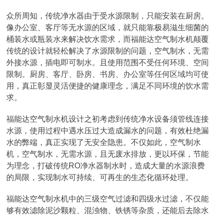
众所周知，传统净水器由于受水源限制，只能安装在厨房。
像办公室、客厅等无水源的区域，就只能靠极易滋生细菌的
桶装水或瓶装水来解决饮水需求，而福能达空气制水机颠覆
传统的设计就轻松解决了水源限制的问题，空气制水，无需
外接水源，插电即可制水。且使用范围不受任何环境、空间
限制。厨房、客厅、卧房、书房、办公室等任何区域均可使
用，真正彰显灵活便捷的健康理念，满足不同环境的饮水需
求。
福能达空气制水机设计之初考虑到传统净水设备须管线连接
水源，使用过程中遇水压过大造成漏水的问题，有效杜绝漏
水的弊端，真正实现了无安全隐患。不仅如此，空气制水
机，空气制水，无需水源，且无废水排放，更以环保，节能
为理念，打破传统RO净水器制水时，造成大量的水源浪费
的局限，实现制水可持续、可再生的生态化循环处理。
福能达空气制水机中的三级空气过滤和四级水过滤，不仅能
够有效滤除泥沙颗粒、混浊物、铁锈等杂质，还能后去除水