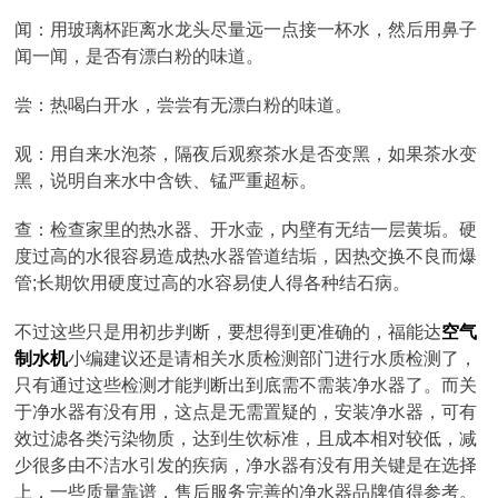
闻：用玻璃杯距离水龙头尽量远一点接一杯水，然后用鼻子
闻一闻，是否有漂白粉的味道。
尝：热喝白开水，尝尝有无漂白粉的味道。
观：用自来水泡茶，隔夜后观察茶水是否变黑，如果茶水变
黑，说明自来水中含铁、锰严重超标。
查：检查家里的热水器、开水壶，内壁有无结一层黄垢。硬
度过高的水很容易造成热水器管道结垢，因热交换不良而爆
管;长期饮用硬度过高的水容易使人得各种结石病。
不过这些只是用初步判断，要想得到更准确的，福能达
空气
制水机
小编建议还是请相关水质检测部门进行水质检测了，
只有通过这些检测才能判断出到底需不需装净水器了。而关
于净水器有没有用，这点是无需置疑的，安装净水器，可有
效过滤各类污染物质，达到生饮标准，且成本相对较低，减
少很多由不洁水引发的疾病，净水器有没有用关键是在选择
上，一些质量靠谱，售后服务完善的净水器品牌值得参考。