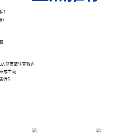
装?
器?
装
人的健康请认真看完
水器成主流
告诉你