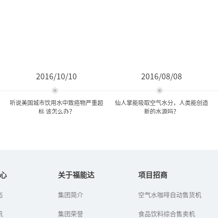
2016/10/10
2016/08/08
听说美国城市饮用水中致癌物严重超
仙人掌能吸取空气水分，人类能创造
标 该怎么办？
新的水源吗？
听说美国城市饮用水中致癌
仙人掌能吸取空气水分，人
物严重超标 该怎么...
类能创造新的水源吗...
心
关于福能达
项目招商
态
集团简介
空气水咖啡自动售货机
最近，一篇《可怕! 洛杉
看到草帽飞跑，人们想到
矶、纽约等城市饮用水严
制作车轮；看到蜻蜓和小
讯
重超标 2亿人受肺癌"致
集团荣誉
鸟展翅高飞，人们发明了
食品饮料综合售卖机