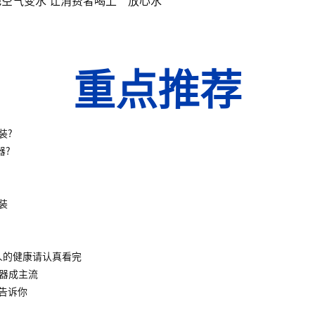
重点推荐
装?
器?
装
人的健康请认真看完
水器成主流
告诉你