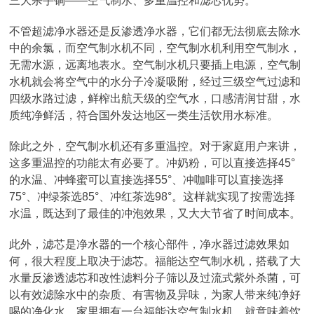
三大杀手锏——空气制水、多重温控和滤芯优势。
不管超滤净水器还是反渗透净水器，它们都无法彻底去除水
中的余氯，而空气制水机不同，空气制水机利用空气制水，
无需水源，远离地表水。空气制水机只要插上电源，空气制
水机就会将空气中的水分子冷凝吸附，经过三级空气过滤和
四级水路过滤，鲜榨出航天级的空气水，口感清润甘甜，水
质纯净鲜活，符合国外发达地区一类生活饮用水标准。
除此之外，空气制水机还有多重温控。对于家庭用户来讲，
这多重温控的功能太有必要了。冲奶粉，可以直接选择45°
的水温、冲蜂蜜可以直接选择55°、冲咖啡可以直接选择
75°、冲绿茶选85°、冲红茶选98°。这样就实现了按需选择
水温，既达到了最佳的冲泡效果，又大大节省了时间成本。
此外，滤芯是净水器的一个核心部件，净水器过滤效果如
何，很大程度上取决于滤芯。福能达空气制水机，搭载了大
水量反渗透滤芯和改性滤料分子筛以及过流式紫外杀菌，可
以有效滤除水中的杂质、有害物及异味，为家人带来纯净好
喝的净化水。家里拥有一台福能达空气制水机，就意味着饮