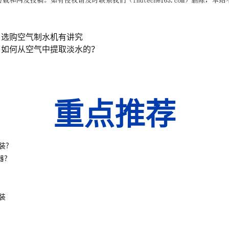
？选购空气制水机有讲究
：如何从空气中提取淡水的？
重点推荐
装?
器?
装