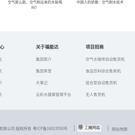
空气那么脏，空气制出来的水能喝
中国人的骄傲：空气制水技术
吗？
空气那么脏，空气制出来的
中国人的骄傲：空气制水技
水能喝吗？
术
心
关于福能达
项目招商
态
集团简介
空气水咖啡自动售货机
如何从空气中取水？初次
近几年的报纸经常看到叙
听到空气制水机的人，第
利亚开发沙漠里砂岩层的
讯
一反应都是：“如今的空
集团荣誉
地下矿泉水，还有报道称
食品饮料综合售卖机
气那么脏，制出来的水能
2009年以色列研制出空气
喝吗？”
制水机。其实早在1989
识
大事记
组合型自动售货机
年，...
讯
云彩水健康管理平台
无人售货机
技发展有限公司 版权所有
粤ICP备16023550号
网站地图