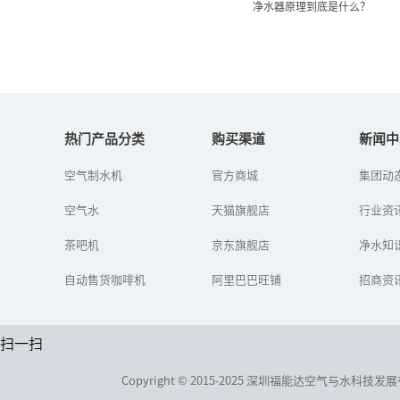
净水器原理到底是什么？
净水器原理到底是什么？
热门产品分类
购买渠道
新闻中
随着人们对健康的重视，
空气制水机
官方商城
集团动
饮用水的质量开始被人们
关注，各种净水器渐渐进
空气水
天猫旗舰店
行业资
入人们的家中。那么，净
水器原理到底是什么？真
茶吧机
京东旗舰店
能达到净水...
净水知
自动售货咖啡机
阿里巴巴旺铺
招商资
扫一扫
Copyright © 2015-2025 深圳福能达空气与水科