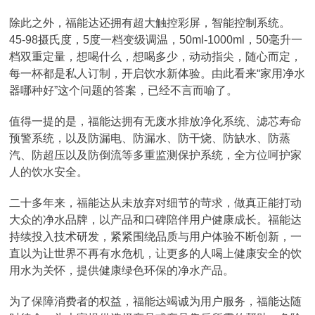
除此之外，福能达还拥有超大触控彩屏，智能控制系统。
45-98摄氏度，5度一档变级调温，50ml-1000ml，50毫升一
档双重定量，想喝什么，想喝多少，动动指尖，随心而定，
每一杯都是私人订制，开启饮水新体验。由此看来“家用净水
器哪种好”这个问题的答案，已经不言而喻了。
值得一提的是，福能达拥有无废水排放净化系统、滤芯寿命
预警系统，以及防漏电、防漏水、防干烧、防缺水、防蒸
汽、防超压以及防倒流等多重监测保护系统，全方位呵护家
人的饮水安全。
二十多年来，福能达从未放弃对细节的苛求，做真正能打动
大众的净水品牌，以产品和口碑陪伴用户健康成长。福能达
持续投入技术研发，紧紧围绕品质与用户体验不断创新，一
直以为让世界不再有水危机，让更多的人喝上健康安全的饮
用水为关怀，提供健康绿色环保的净水产品。
为了保障消费者的权益，福能达竭诚为用户服务，福能达随