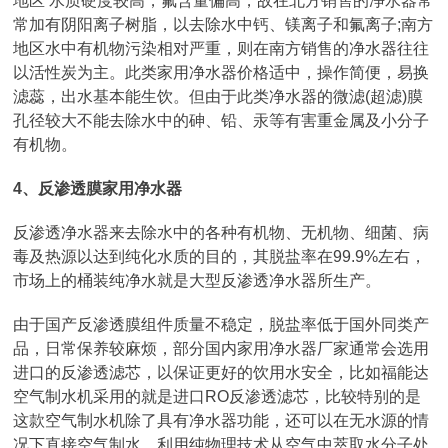
地区 水质硬度较高，氟含量偏高，故在北方销售的净水器常
常加有阴阳离子树脂，以去除水中钙、镁离子和氟离子;南方
地区水中有机物污染相对严重，则在南方销售的净水器往往
以活性炭为主。此类家用净水器价格适中，操作简便，易换
滤蕊，出水基本能生饮。但由于此类净水器的微滤(超滤)膜
孔径较大不能去除水中的砷、铅、汞等有害重金属及小分子
有机物。
4、反渗透膜家用净水器
反渗透净水器来去除水中的各种有机物、无机物、细菌、病
毒及热源以达到纯化水质的目的，其脱盐率在99.9%左右，
市场上的桶装纯净水就是大型反渗透净水器所生产。
由于国产反渗透膜组件质量不稳定，脱盐率低于国外同类产
品，日常保养较麻烦，部分国内家用净水器厂家通常会选用
进口的反渗透滤芯，以保证更好的饮用水安全，比如福能达
空气制水机采用的就是进口RO反渗透滤芯，比较特别的是
这款空气制水机除了具有净水器功能，还可以在无水源的情
况下直接空气制水，利用纯物理技术从空气中萃取水分子处