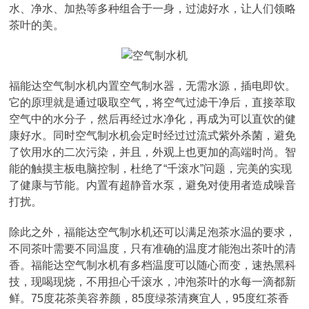
水、净水、加热等多种组合于一身，过滤好水，让人们领略
茶叶的美。
福能达空气制水机内置空气制水器，无需水源，插电即饮。
它的原理就是通过吸取空气，将空气过滤干净后，直接萃取
空气中的水分子，然后再经过水净化，再成为可以直饮的健
康好水。同时空气制水机会定时经过过流式紫外杀菌，避免
了饮用水的二次污染，并且，外观上也更加的高端时尚。智
能的触摸主板电脑控制，杜绝了“千滚水”问题，完美的实现
了健康与节能。内置有超静音水泵，避免对使用者造成噪音
打扰。
除此之外，福能达空气制水机还可以满足泡茶水温的要求，
不同茶叶需要不同温度，只有准确的温度才能泡出茶叶的清
香。福能达空气制水机有多档温度可以随心而变，速热黑科
技，现喝现烧，不用担心千滚水，冲泡茶叶的水每一滴都新
鲜。75度花茶美容养颜，85度绿茶清爽宜人，95度红茶香