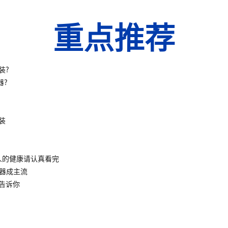
重点推荐
装?
器?
装
人的健康请认真看完
水器成主流
告诉你