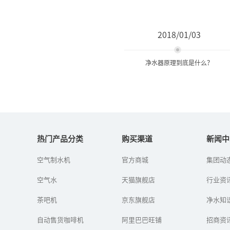
2018/01/03
净水器原理到底是什么？
净水器原理到底是什么？
热门产品分类
购买渠道
新闻中
随着人们对健康的重视，
空气制水机
官方商城
集团动
饮用水的质量开始被人们
关注，各种净水器渐渐进
空气水
天猫旗舰店
行业资
入人们的家中。那么，净
水器原理到底是什么？真
茶吧机
京东旗舰店
能达到净水...
净水知
自动售货咖啡机
阿里巴巴旺铺
招商资