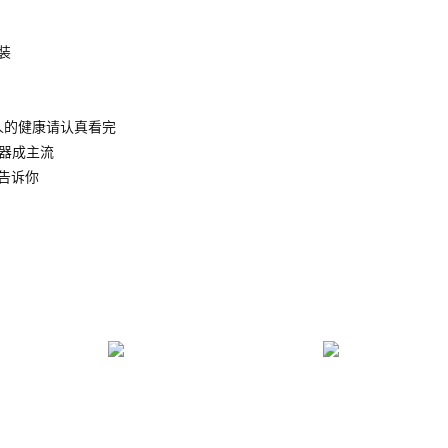
装
人的健康请认真看完
水器成主流
告诉你