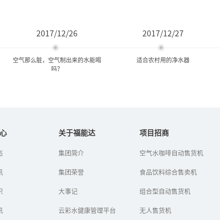
2017/12/26
2017/12/27
空气那么脏，空气制出来的水能喝
适合农村用的净水器
吗？
空气那么脏，空气制出来的
适合农村用的净水器
水能喝吗？
心
关于福能达
项目招商
农村有必要安装净水器
态
集团简介
空气水咖啡自动售货机
如何从空气中取水？初次
吗？什么样的净水器适合
听到空气制水机的人，第
农村？
讯
一反应都是：“如今的空
集团荣誉
食品饮料综合售卖机
气那么脏，制出来的水能
喝吗？”
识
大事记
组合型自动售货机
讯
云彩水健康管理平台
无人售货机