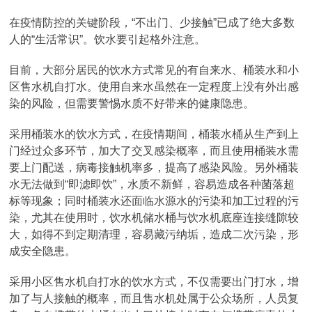
在疫情防控的关键阶段，“不出门、少接触”已成了绝大多数
人的“生活常识”。饮水要引起格外注意。
目前，大部分居民的饮水方式常见的有自来水、桶装水和小
区售水机自打水。使用自来水虽然在一定程度上没有外出感
染的风险，但需要警惕水质不好带来的健康隐患。
采用桶装水的饮水方式，在疫情期间，桶装水桶从生产到上
门经过众多环节，加大了交叉感染概率，而且使用桶装水需
要上门配送，病毒接触机率多，提高了感染风险。另外桶装
水无法做到“即滤即饮”，水质不新鲜，容易造成各种菌落超
标等现象；同时桶装水还面临水源水的污染和加工过程的污
染，尤其在使用时，饮水机储水桶与饮水机底座连接缝隙较
大，如得不到定期清理，容易藏污纳垢，造成二次污染，形
成安全隐患。
采用小区售水机自打水的饮水方式，不仅需要出门打水，增
加了与人接触的概率，而且售水机处属于公众场所，人员复