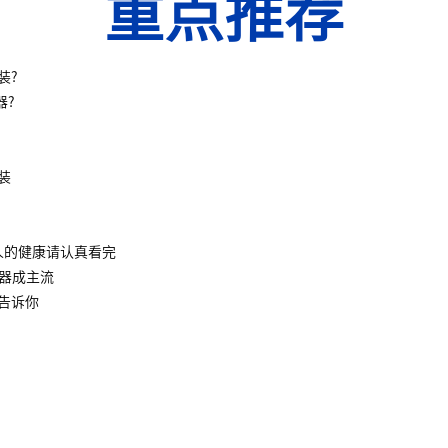
重点推荐
装?
器?
装
人的健康请认真看完
水器成主流
告诉你