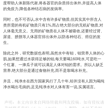
度帮助人体新陈代谢,将各器官的杂质排出体外,并提高人体
的免疫力,降低各种结石病的发病率。
同时，也不可否认,水中含有许多矿物质,但其实其中所含人
类所需的有机矿物质只有1%,而占绝大部分的无机矿物质,对
人体毫无意义。无用的矿物质在人体不被吸收,还要经过肾、
尿道、膀胱等人体器官排出体外,以防各种结石、癌症的发
生。
除此之外，研究数据也表明,虽然水中有钼，钼营养人体的心
肌,如果想通过水获得足够的钼,每天要喝160吨水,可是吃一
个红薯、一捧瓜子就可以满足人体对钼的需求。所以人缺乏
营养,绝大部分是通过食物补充,而不是靠喝水补充。
并且，纯净水在西方国家风行了几十年,却并没有人因为喝纯
净水喝出毛病的,足见纯净水对人体有害一说,实属谣言。