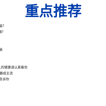
重点推荐
装?
器?
装
人的健康请认真看完
水器成主流
告诉你