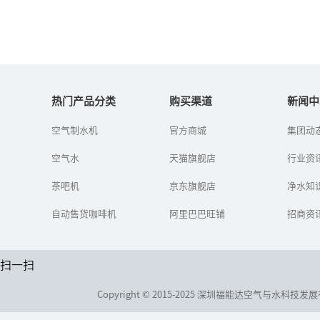
适合农村用的净水器
热门产品分类
购买渠道
新闻中
农村有必要安装净水器
空气制水机
官方商城
集团动
吗？什么样的净水器适合
农村？
空气水
天猫旗舰店
行业资
茶吧机
京东旗舰店
净水知
自动售货咖啡机
阿里巴巴旺铺
招商资
扫一扫
Copyright © 2015-2025 深圳福能达空气与水科