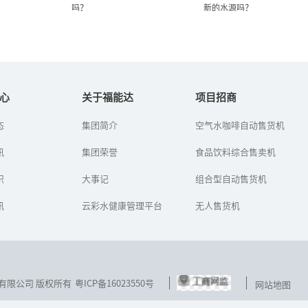
吗？
新的水源吗？
空气那么脏，空气制出来的
仙人掌能吸取空气水分，人
水能喝吗？
类能创造新的水源吗...
心
关于福能达
项目招商
态
集团简介
空气水咖啡自动售货机
如何从空气中取水？初次
看到草帽飞跑，人们想到
听到空气制水机的人，第
制作车轮；看到蜻蜓和小
讯
一反应都是：“如今的空
集团荣誉
鸟展翅高飞，人们发明了
食品饮料综合售卖机
气那么脏，制出来的水能
飞机；只要密切观察大自
喝吗？”
然的各种生物现象，就能
识
大事记
组合型自动售货机
找到丰富的...
讯
云彩水健康管理平台
无人售货机
技发展有限公司 版权所有
粤ICP备16023550号
网站地图