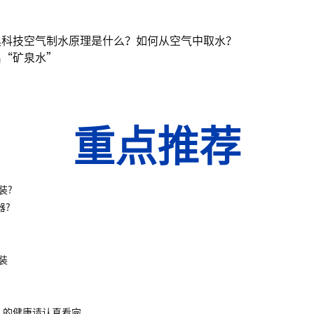
黑科技空气制水原理是什么？如何从空气中取水？
出“矿泉水”
重点推荐
装?
器?
装
人的健康请认真看完