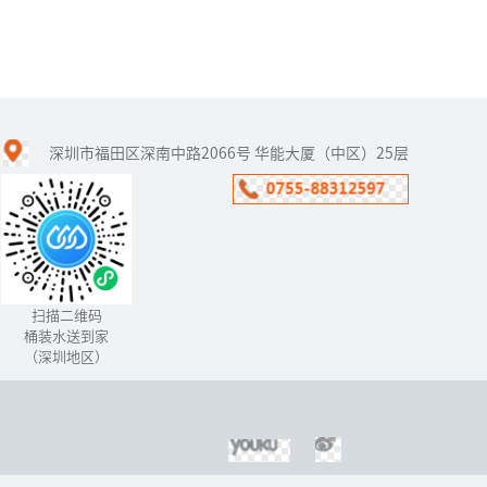
黑科技空气制水原理
深圳市福田区深南中路2066号 华能大厦（中区）25层
自21世纪以来，“黑科
技”从以往的幻想到如今
的普及，各种黑科技产
品“扑面而来”，黑科
技“空气制水机​”的出现
就深深的打动...
扫描二维码
桶装水送到家
（深圳地区）