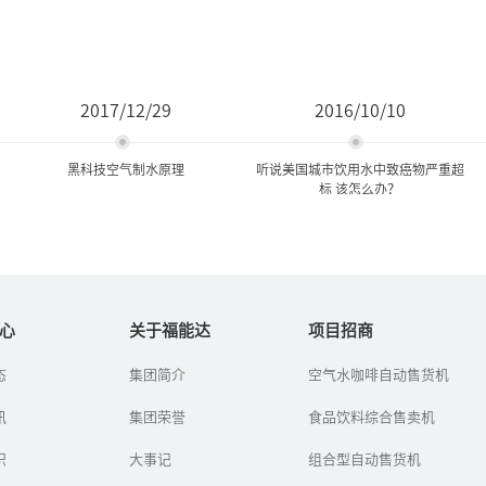
2017/12/29
2016/10/10
黑科技空气制水原理
听说美国城市饮用水中致癌物严重超
标 该怎么办？
黑科技空气制水原理
听说美国城市饮用水中致癌
物严重超标 该怎么...
心
关于福能达
项目招商
自21世纪以来，“黑科
态
集团简介
空气水咖啡自动售货机
最近，一篇《可怕! 洛杉
技”从以往的幻想到如今
矶、纽约等城市饮用水严
的普及，各种黑科技产
讯
集团荣誉
重超标 2亿人受肺癌"致
食品饮料综合售卖机
品“扑面而来”，黑科
命"危害！》在朋友圈悄然
技“空气制水机​”的出现
传播起...
识
就深深的打动...
大事记
组合型自动售货机