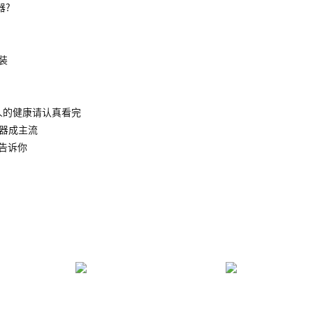
器?
装
人的健康请认真看完
水器成主流
告诉你