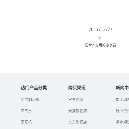
2017/12/27
适合农村用的净水器
适合农村用的净水器
热门产品分类
购买渠道
新闻中
农村有必要安装净水器
空气制水机
官方商城
集团动
吗？什么样的净水器适合
农村？
空气水
天猫旗舰店
行业资
茶吧机
京东旗舰店
净水知