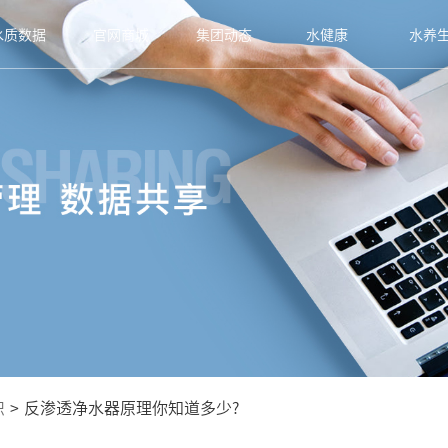
水质数据
官网商城
集团动态
水健康
水养
识
>
反渗透净水器原理你知道多少?